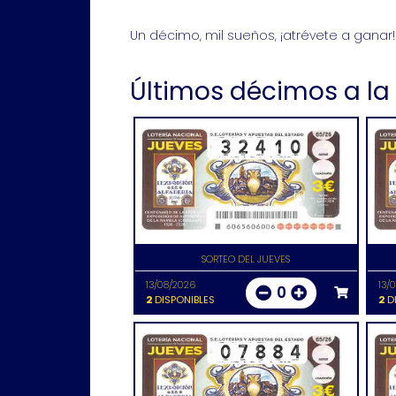
Un décimo, mil sueños, ¡atrévete a ganar!
Últimos décimos a la
SORTEO DEL JUEVES
13/08/2026
13/
0
2
DISPONIBLES
2
DI