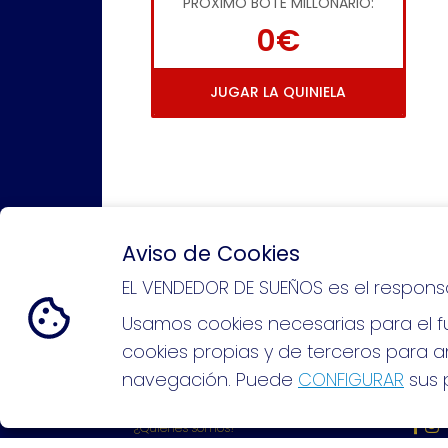
PRÓXIMO BOTE MILLONARIO:
0€
JUGAR LA QUINIELA
Aviso de Cookies
EL VENDEDOR DE SUEÑOS es el respons
Si puedes soñarlo, puedes hacer
Usamos cookies necesarias para el fu
cookies propias y de terceros para an
navegación. Puede
CONFIGURAR
sus p
EL VENDEDOR DE SUEÑOS
REDE
¿Quiénes somos?
Comprar lotería