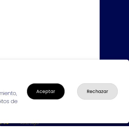
Aceptar
Rechazar
miento,
bitos de
LEGAL
: 94-
Aviso Legal
L:
Política de Privacidad