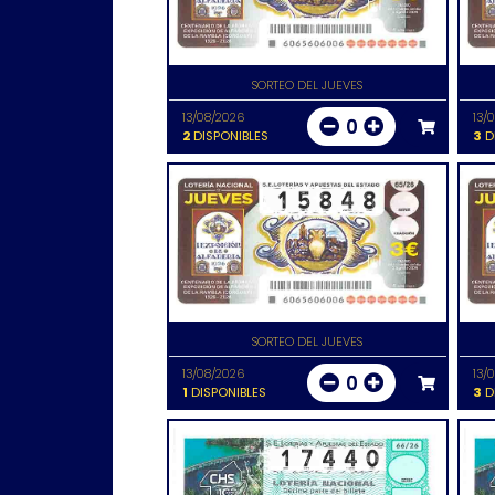
SORTEO DEL JUEVES
13/08/2026
13/
0
2
DISPONIBLES
3
D
SORTEO DEL JUEVES
13/08/2026
13/
0
1
DISPONIBLES
3
D