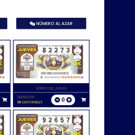
NÚMERO AL AZAR
SORTEO DEL JUEVES
13/08/2026
0
10
DISPONIBLES