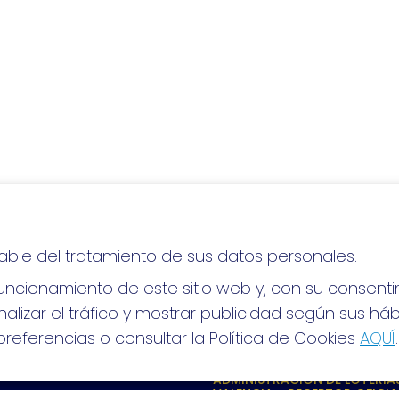
able del tratamiento de sus datos personales.
lo, ¡mucha suerte!
ncionamiento de este sitio web y, con su consenti
alizar el tráfico y mostrar publicidad según sus há
referencias o consultar la Política de Cookies
AQUÍ
.
S SOCIALES
CONTACTO
ADMINISTRACION DE LOTERIAS
VALENCIA - RECEPTOR OFICIA