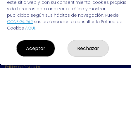
963691702
este sitio web y, con su consentimiento, cookies propias
Clica aquí para contactar por WhatsApp
y de terceros para analizar el tráfico y mostrar
642061703
publicidad según sus hábitos de navegación. Puede
info@elvendedordesuenos.es
CONFIGURAR
sus preferencias o consultar la Política de
AVDA. CARDENAL BENLLOCH, 49
Cookies
AQUÍ
.
Valencia, 46021
(Valencia) España
Aceptar
Rechazar
LEGAL
Aviso Legal
Política de Privacidad
Política de Cookies
Condiciones de Compra
Tienda de Lotería Nacional
Pago aceptado con tarjeta
Pago aceptado con Bizum
Juego responsable. Solo mayores de edad.