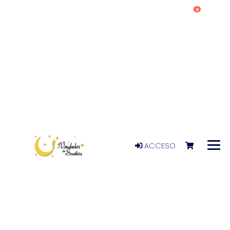
0
ACCESO