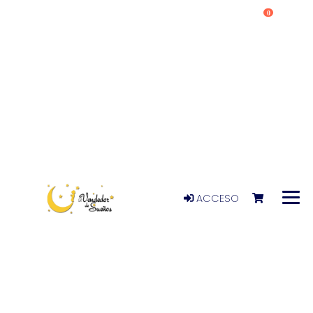
0
ACCESO