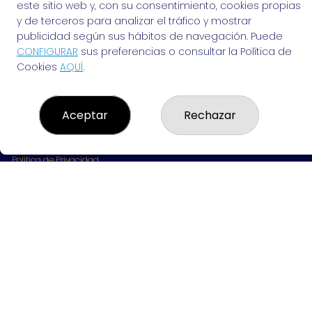
963691702
este sitio web y, con su consentimiento, cookies propias
Clica aquí para contactar por WhatsApp
y de terceros para analizar el tráfico y mostrar
642061703
publicidad según sus hábitos de navegación. Puede
info@elvendedordesuenos.es
CONFIGURAR
sus preferencias o consultar la Política de
AVDA. CARDENAL BENLLOCH, 49
Cookies
AQUÍ
.
Valencia, 46021
(Valencia) España
Aceptar
Rechazar
LEGAL
Aviso Legal
Política de Privacidad
Política de Cookies
Condiciones de Compra
Tienda de Lotería Nacional
Pago aceptado con tarjeta
Pago aceptado con Bizum
Juego responsable. Solo mayores de edad.