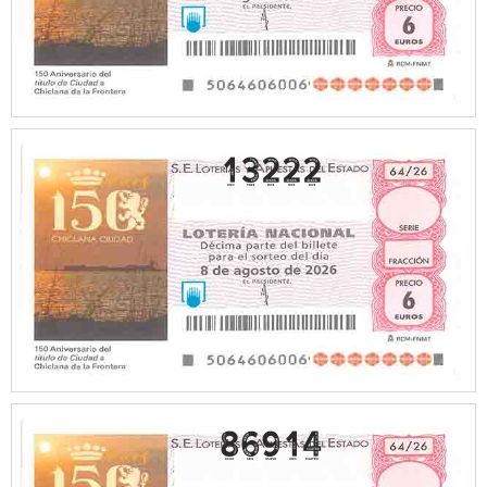
13222
86914