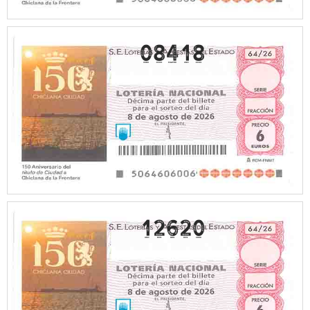
08418
12620