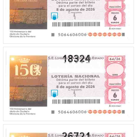
18324
26721