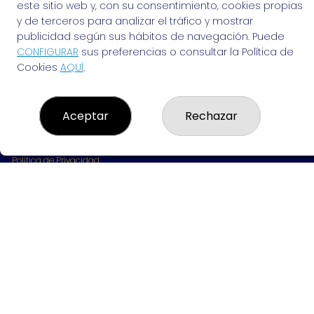
963691702
este sitio web y, con su consentimiento, cookies propias
Clica aquí para contactar por WhatsApp
y de terceros para analizar el tráfico y mostrar
642061703
publicidad según sus hábitos de navegación. Puede
info@elvendedordesuenos.es
CONFIGURAR
sus preferencias o consultar la Política de
AVDA. CARDENAL BENLLOCH, 49
Cookies
AQUÍ
.
Valencia, 46021
(Valencia) España
Aceptar
Rechazar
LEGAL
Aviso Legal
Política de Privacidad
Política de Cookies
Condiciones de Compra
Tienda de Lotería Nacional
Pago aceptado con tarjeta
Pago aceptado con Bizum
Juego responsable. Solo mayores de edad.