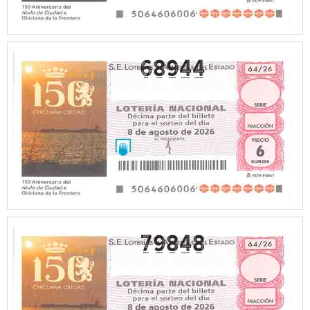
68944
79848