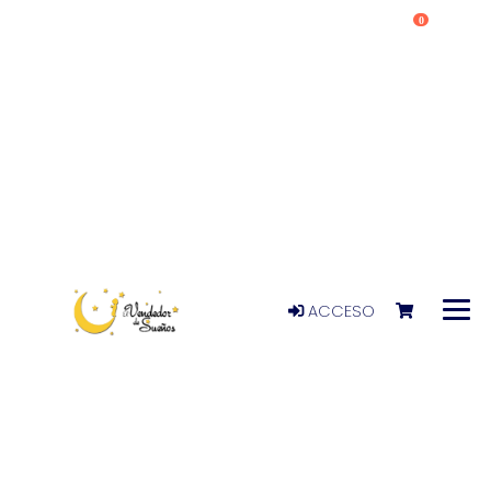
0
ACCESO