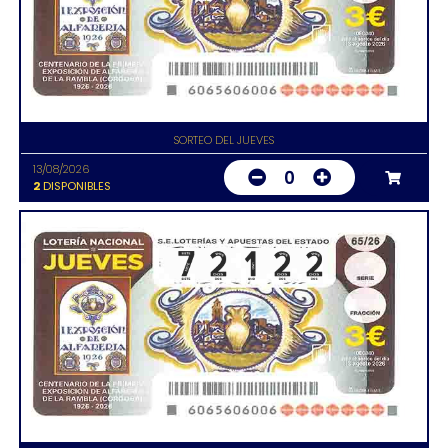
SORTEO DEL JUEVES
13/08/2026
0
2
DISPONIBLES