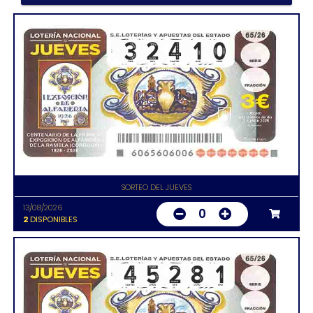
SORTEO DEL JUEVES
13/08/2026
0
2
DISPONIBLES