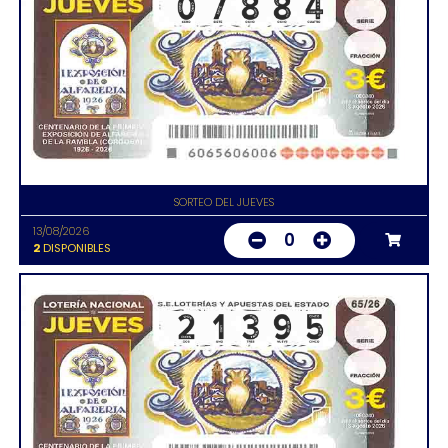
SORTEO DEL JUEVES
13/08/2026
0
2
DISPONIBLES