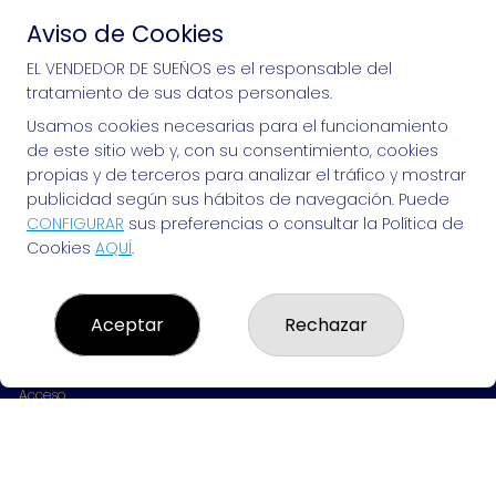
Aviso de Cookies
Si puedes soñarlo, puedes hacerlo, ¡mucha 
EL VENDEDOR DE SUEÑOS es el responsable del
tratamiento de sus datos personales.
suerte!
Usamos cookies necesarias para el funcionamiento
de este sitio web y, con su consentimiento, cookies
propias y de terceros para analizar el tráfico y mostrar
publicidad según sus hábitos de navegación. Puede
EL VENDEDOR DE SUEÑOS
CONFIGURAR
sus preferencias o consultar la Política de
Cookies
AQUÍ
.
¿Quiénes somos?
Comprar lotería
Resultados
Contacto
Aceptar
Rechazar
Empresas
Peñas
Boletos digitales
Acceso
Registro
REDES SOCIALES