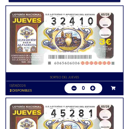
SORTEO DEL JUEVES
13/08/2026
0
2
DISPONIBLES