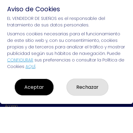
Aviso de Cookies
Si puedes soñarlo, puedes hacerlo, ¡mucha 
EL VENDEDOR DE SUEÑOS es el responsable del
tratamiento de sus datos personales.
suerte!
Usamos cookies necesarias para el funcionamiento
de este sitio web y, con su consentimiento, cookies
propias y de terceros para analizar el tráfico y mostrar
publicidad según sus hábitos de navegación. Puede
EL VENDEDOR DE SUEÑOS
CONFIGURAR
sus preferencias o consultar la Política de
Cookies
AQUÍ
.
¿Quiénes somos?
Comprar lotería
Resultados
Contacto
Aceptar
Rechazar
Empresas
Peñas
Boletos digitales
Acceso
Registro
REDES SOCIALES