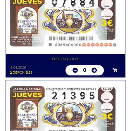
SORTEO DEL JUEVES
13/08/2026
0
2
DISPONIBLES