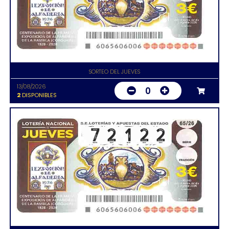
SORTEO DEL JUEVES
13/08/2026
0
2
DISPONIBLES