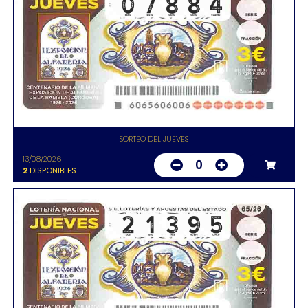
SORTEO DEL JUEVES
13/08/2026
0
2
DISPONIBLES