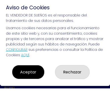
Aviso de Cookies
Si puedes soñarlo, puedes hacerlo, ¡mucha 
EL VENDEDOR DE SUEÑOS es el responsable del
tratamiento de sus datos personales.
suerte!
Usamos cookies necesarias para el funcionamiento
de este sitio web y, con su consentimiento, cookies
propias y de terceros para analizar el tráfico y mostrar
publicidad según sus hábitos de navegación. Puede
EL VENDEDOR DE SUEÑOS
CONFIGURAR
sus preferencias o consultar la Política de
Cookies
AQUÍ
.
¿Quiénes somos?
Comprar lotería
Resultados
Contacto
Aceptar
Rechazar
Empresas
Peñas
Boletos digitales
Acceso
Registro
REDES SOCIALES