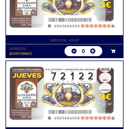
SORTEO DEL JUEVES
13/08/2026
0
2
DISPONIBLES