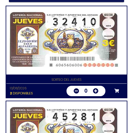
SORTEO DEL JUEVES
13/08/2026
0
2
DISPONIBLES