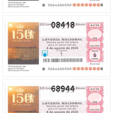
08418
68944