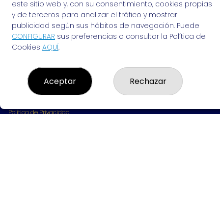
963691702
este sitio web y, con su consentimiento, cookies propias
Clica aquí para contactar por WhatsApp
y de terceros para analizar el tráfico y mostrar
642061703
publicidad según sus hábitos de navegación. Puede
info@elvendedordesuenos.es
CONFIGURAR
sus preferencias o consultar la Política de
AVDA. CARDENAL BENLLOCH, 49
Cookies
AQUÍ
.
Valencia, 46021
(Valencia) España
Aceptar
Rechazar
LEGAL
Aviso Legal
Política de Privacidad
Política de Cookies
Condiciones de Compra
Tienda de Lotería Nacional
Pago aceptado con tarjeta
Pago aceptado con Bizum
Juego responsable. Solo mayores de edad.