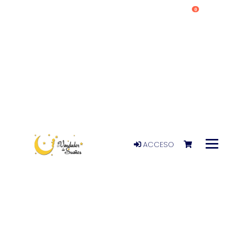
0
ACCESO