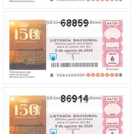
68859
86914