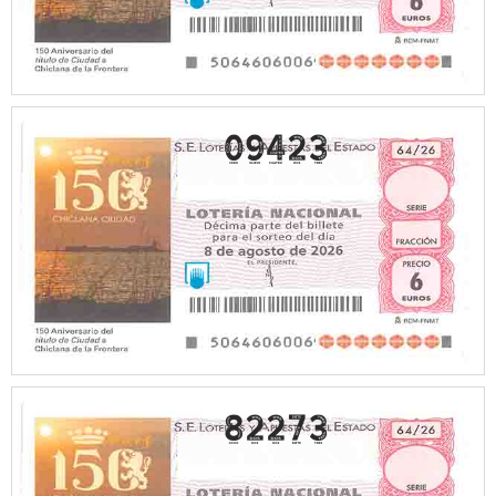
09423
82273