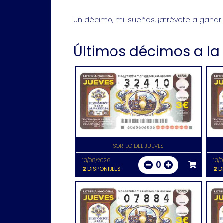
Un décimo, mil sueños, ¡atrévete a ganar!
Últimos décimos a la
SORTEO DEL JUEVES
13/08/2026
13/
0
2
DISPONIBLES
2
DI