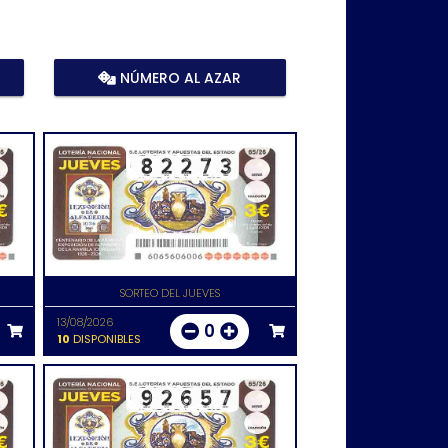
NÚMERO AL AZAR
SORTEO DEL JUEVES
13/08/2026
0
10
DISPONIBLES