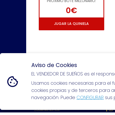
PRÓXIMO BOTE MILLONARIO:
0€
JUGAR LA QUINIELA
Aviso de Cookies
EL VENDEDOR DE SUEÑOS es el respons
Si puedes soñarlo, puedes hacer
Usamos cookies necesarias para el fu
cookies propias y de terceros para an
navegación. Puede
CONFIGURAR
sus p
EL VENDEDOR DE SUEÑOS
REDE
¿Quiénes somos?
Comprar lotería