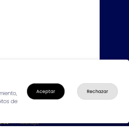
Aceptar
Rechazar
miento,
bitos de
LEGAL
: 94-
Aviso Legal
L:
Política de Privacidad