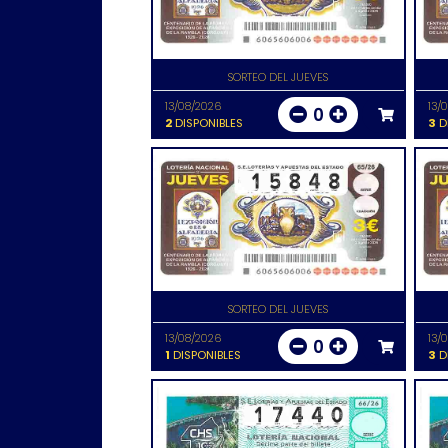
SORTEO DEL JUEVES
13/08/2026
13/
0
2
DISPONIBLES
3
D
SORTEO DEL JUEVES
13/08/2026
13/
0
1
DISPONIBLES
3
D