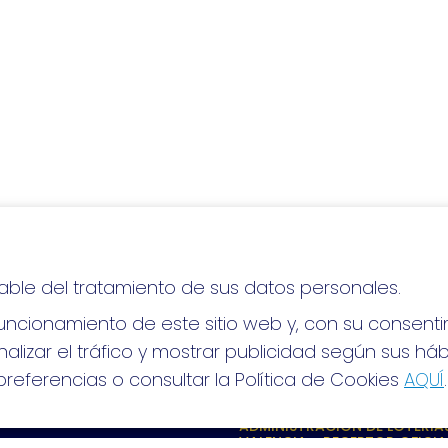
able del tratamiento de sus datos personales.
lo, ¡mucha suerte!
ncionamiento de este sitio web y, con su consenti
alizar el tráfico y mostrar publicidad según sus há
referencias o consultar la Política de Cookies
AQUÍ
.
S SOCIALES
CONTACTO
ADMINISTRACION DE LOTERIAS
VALENCIA - RECEPTOR OFICIA