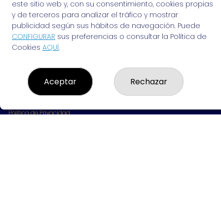
963691702
este sitio web y, con su consentimiento, cookies propias
Clica aquí para contactar por WhatsApp
y de terceros para analizar el tráfico y mostrar
642061703
publicidad según sus hábitos de navegación. Puede
info@elvendedordesuenos.es
CONFIGURAR
sus preferencias o consultar la Política de
AVDA. CARDENAL BENLLOCH, 49
Cookies
AQUÍ
.
Valencia, 46021
(Valencia) España
Aceptar
Rechazar
LEGAL
Aviso Legal
Política de Privacidad
Política de Cookies
Condiciones de Compra
Tienda de Lotería Nacional
Pago aceptado con tarjeta
Pago aceptado con Bizum
Juego responsable. Solo mayores de edad.