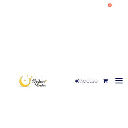
0
ACCESO